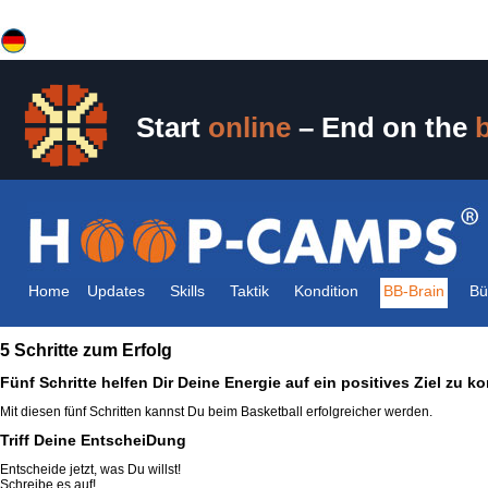
Start
online
– End on the
Home
Updates
Skills
Taktik
Kondition
BB-Brain
Bü
5 Schritte zum Erfolg
Fünf Schritte helfen Dir Deine Energie auf ein positives Ziel zu ko
Mit diesen fünf Schritten kannst Du beim Basketball erfolgreicher werden.
Triff Deine EntscheiDung
Entscheide jetzt, was Du willst!
Schreibe es auf!